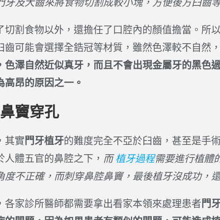
門牙及犬齒來將食物切割成較小塊，方便後方臼齒
了切割食物以外，還擔任了口腔內的顏值擔當。所
臼齒可能會選擇全鋯冠等材質，雖然色澤較不自然
，色澤自然近似真牙，而且不會出現金屬牙的黑色
為高昂的原因之一。
鼻竇穿孔
，其實
門牙植牙
的難度完全不亞於臼齒，甚至是手
於人體五官的鼻腔之下，
而
植牙過程
需要進行植體
角度不正確，而刺穿鼻腔鼻竇，最後植牙沒成功，
，各家診所醫師都需要拿出看家本領來處理患者
門