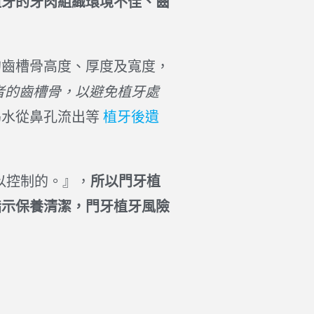
植牙的牙肉組織環境不佳、齒
的齒槽骨高度、厚度及寬度，
者的齒槽骨，以避免植牙處
喝水從鼻孔流出等
植牙後遺
以控制的。』，
所以門牙植
指示保養清潔，門牙植牙風險