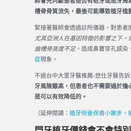
師會先判斷患者是否有蛀牙或是牙周
槽骨骨質流失，最後可能導致植牙植
緊接著醫師會透過診所儀器，對患者
尤其亞洲人在基因特徵的影響之下，
齒槽骨高度不足
，造成鼻竇穿孔感染
症
現象。
不過台中大里牙醫推薦-悠仕牙醫告
牙風險雖高，但患者也不需要過於擔
是可以有效降低的。
（延伸閱讀：
植牙術後保養小撇步，
門牙植牙價錢會不會特別