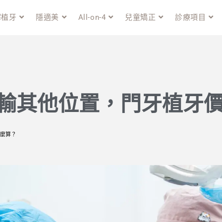
解植牙
隱適美
All-on-4
兒童矯正
診療項目
輸其他位置，門牙植牙
麼算？