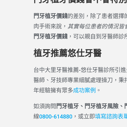
門牙植牙價錢
的差別，除了患者選擇
肉手術來說，
其實每位患者的情況皆
門牙植牙價錢
，可以親自到牙醫師診
植牙推薦悠仕牙醫
台中大里牙醫推薦-悠仕牙醫診所引
醫師、牙技師專業細膩處理操刀，秉
年經驗擁有眾多
成功案例
。
如須詢問
門牙植牙、門牙植牙風險、
線
0800-614880
，或立即
填寫諮詢表