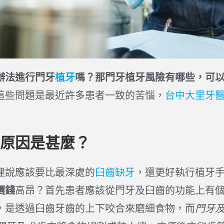
辦法進行門牙
植牙
嗎？那門牙植牙風險有哪些，可
這些問題是最近許多患者一致的苦惱，
台中大里牙
原因是甚麼？
理說應該要比最深處的
臼齒缺牙
，還更好執行植牙
價錢
高昂？首先患者應該從門牙及臼齒的功能上有
，是透過臼齒牙齒的上下咬合來磨細食物，而
門牙