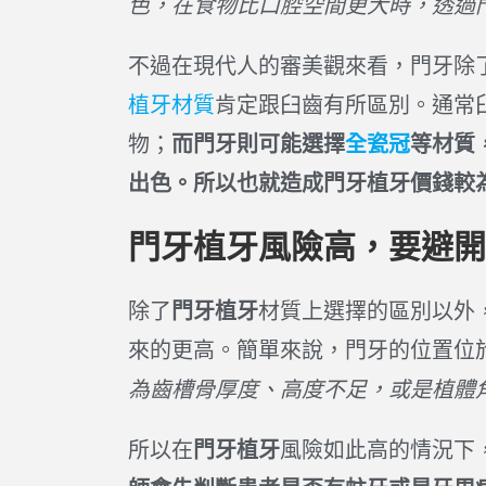
色，在食物比口腔空間更大時，透過
不過在現代人的審美觀來看，門牙除
植牙材質
肯定跟臼齒有所區別。通常
物；
而門牙則可能選擇
全瓷冠
等材質
出色。所以也就造成門牙植牙價錢較
門牙植牙風險高，要避開
除了
門牙植牙
材質上選擇的區別以外
來的更高。簡單來說，門牙的位置位
為齒槽骨厚度、高度不足，或是植體
所以在
門牙植牙
風險如此高的情況下