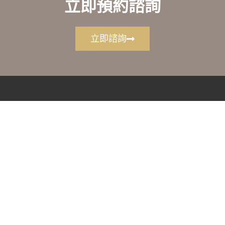
立即預約諮詢
立即諮詢
悠仕牙醫
中心地址：
412 台中市 大里區中興路一段
292-9號