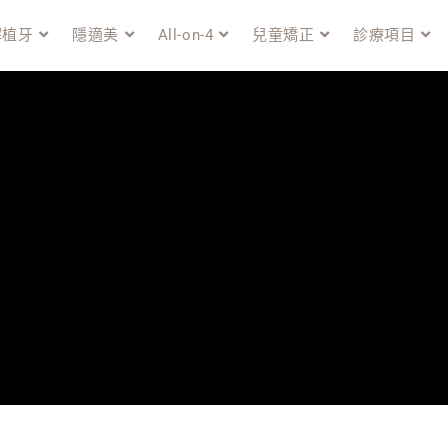
解植牙
隱適美
All-on-4
兒童矯正
診療項目