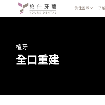
悠仕團隊
了
植牙
全口重建