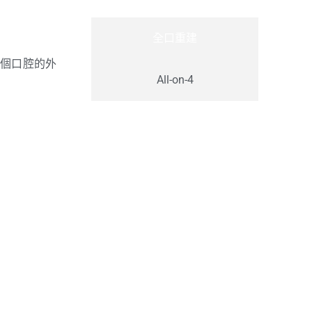
全口重建
個口腔的外
All-on-4