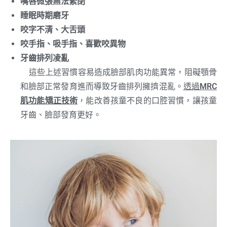
嘴唇微張無法緊閉
睡眠時期磨牙
咬字不清、大舌頭
咬手指、吸手指、喜歡咬異物
牙齒排列凌亂
這些上述習慣容易造成臉部肌肉功能異常，阻礙顎骨
和臉部正常發育進而導致牙齒排列擁擠混亂。
透過
MRC
肌功能矯正技術
，能改善孩童不良的口腔習慣，讓孩童
牙齒、臉部發育更好。