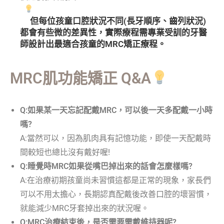
但每位孩童口腔狀況不同(長牙順序、齒列狀況)
都會有些微的差異性，實際療程需專業受訓的牙醫
師設計出最適合孩童的MRC矯正療程。
MRC肌功能矯正 Q&A
Q:如果某一天忘記配戴MRC，可以後一天多配戴一小時
嗎?
A:當然可以，因為肌肉具有記憶功能，即使一天配戴時
間較短也總比沒有戴好喔!
Q:睡覺時MRC如果從嘴巴掉出來的話會怎麼樣嗎?
A:在治療初期孩童尚未習慣這都是正常的現象，家長們
可以不用太擔心，長期認真配戴後改善口腔的壞習慣，
就能減少MRC牙套掉出來的狀況喔。
Q:MRC治療結束後，是否需要需戴維持器呢?