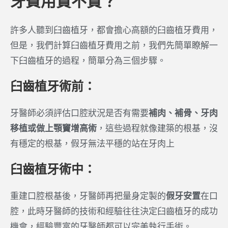
牙費用貴不貴？
許多人聽到臼齒植牙，都會擔心高額的臼齒植牙費用，
但是，我們計算臼齒植牙費用之前，我們先簡單瞭解一
下臼齒植牙的過程，簡單分為三個步驟。
臼齒植牙術前：
牙醫師必須評估口腔狀況是否有需要
補肉、補骨、牙肉
移植或做上顎竇增高術
，這些過程就像建築的根基，沒
有穩定的根基，假牙無法平穩的站在牙肉上
臼齒植牙術中：
重建口腔根基後，牙醫師再把量身定製的
假牙安置
在口
腔，此時牙醫師的技術和經驗往往決定臼齒植牙的成功
機會，經驗豐富的牙醫師都可以完美執行手術。