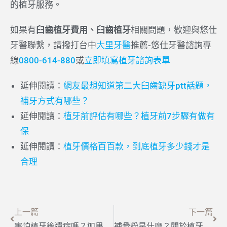
的植牙服務。
如果有
臼齒植牙費用、臼齒植牙
相關問題，歡迎與悠仕
牙醫聯繫，請撥打台中
大里牙醫
推薦-悠仕牙醫諮詢專
線
0800-614-880
或
立即填寫植牙諮詢表單
延伸閱讀：
網友最想知道第二大臼齒缺牙ptt話題，
補牙方式有哪些？
延伸閱讀：
植牙前評估有哪些？植牙前7步驟有做有
保
延伸閱讀：
植牙價格百百款，到底植牙多少錢才是
合理
上一篇
下一篇
害怕植牙後遺症嗎？如果想植牙就要先知道植牙有後遺症嗎？
補骨粉是什麼？關於植牙補骨粉的那些事