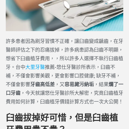
許多患者因為刷牙習慣不正確，讓臼齒變成齲齒，在牙
醫師評估之下的忍痛拔掉，許多病患認為臼齒不明顯，
想省下臼齒植牙費用，，所以許多人選擇不執行臼齒植
牙。台中
大里牙醫
推薦-悠仕牙醫診所表示，臼齒不
補，不僅會影響美觀，更會影響口腔健康; 缺牙不補，
不僅會影響
牙齒高低差
，又
容易藏污納垢
，結果
爛了一
口牙齒
，今天就讓悠仕牙醫診所大解密，究竟臼齒植牙
費用如何計算，臼齒植牙價錢計算方式也一次大公開！
臼齒拔掉好可惜，但是臼齒植