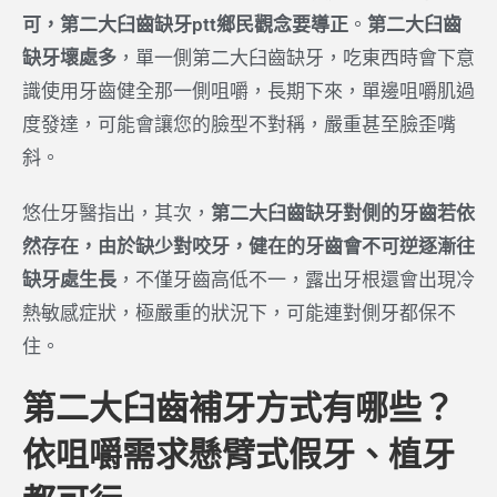
可，第二大臼齒缺牙ptt鄉民觀念要導正
。
第二大臼齒
缺牙壞處多
，單一側第二大臼齒缺牙，吃東西時會下意
識使用牙齒健全那一側咀嚼，長期下來，單邊咀嚼肌過
度發達，可能會讓您的臉型不對稱，嚴重甚至臉歪嘴
斜。
悠仕牙醫指出，其次，
第二大臼齒缺牙對側的牙齒若依
然存在，由於缺少對咬牙，健在的牙齒會不可逆逐漸往
缺牙處生長
，不僅牙齒高低不一，露出牙根還會出現冷
熱敏感症狀，極嚴重的狀況下，可能連對側牙都保不
住。
第二大臼齒補牙方式有哪些？
依咀嚼需求懸臂式假牙、植牙