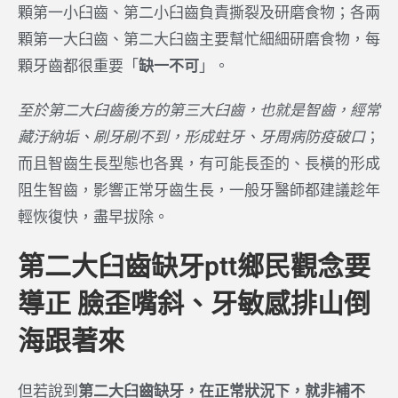
顆第一小臼齒、第二小臼齒負責撕裂及研磨食物；各兩
顆第一大臼齒、第二大臼齒主要幫忙細細研磨食物，每
顆牙齒都很重要「
缺一不可
」。
至於第二大臼齒後方的第三大臼齒，也就是智齒，經常
藏汙納垢、刷牙刷不到，形成蛀牙、牙周病防疫破口
；
而且智齒生長型態也各異，有可能長歪的、長橫的形成
阻生智齒，影響正常牙齒生長，一般牙醫師都建議趁年
輕恢復快，盡早拔除。
第二大臼齒缺牙ptt鄉民觀念要
導正 臉歪嘴斜、牙敏感排山倒
海跟著來
但若說到
第二大臼齒缺牙，在正常狀況下，就非補不