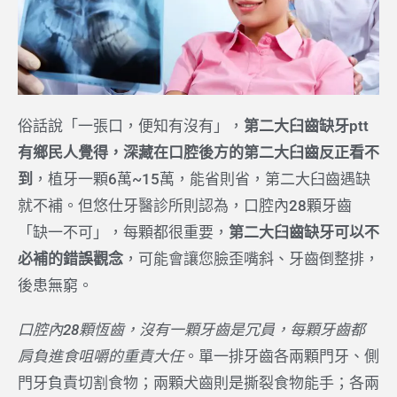
俗話說「一張口，便知有沒有」，
第二大臼齒缺牙ptt
有鄉民人覺得，深藏在口腔後方的第二大臼齒反正看不
到
，植牙一顆6萬~15萬，能省則省，第二大臼齒遇缺
就不補。但悠仕牙醫診所則認為，口腔內28顆牙齒
「缺一不可」，每顆都很重要，
第二大臼齒缺牙可以不
必補的錯誤觀念
，可能會讓您臉歪嘴斜、牙齒倒整排，
後患無窮。
口腔內28顆恆齒，沒有一顆牙齒是冗員，每顆牙齒都
肩負進食咀嚼的重責大任
。單一排牙齒各兩顆門牙、側
門牙負責切割食物；兩顆犬齒則是撕裂食物能手；各兩