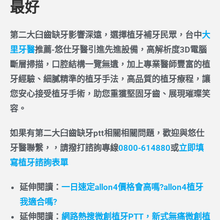
最好
第二大臼齒缺牙影響深遠
，選擇植牙補牙民眾，台中
大
里牙醫
推薦-悠仕牙醫引進先進設備，高解析度3D電腦
斷層掃描，口腔結構一覽無遺，加上專業醫師豐富的植
牙經驗、細膩精準的植牙手法，高品質的植牙療程，讓
您安心接受植牙手術，助您重獲堅固牙齒、展現璀璨笑
容。
如果有
第二大臼齒缺牙ptt相關
相關問題，歡迎與悠仕
牙醫聯繫，，請撥打諮詢專線
0800-614880
或
立即填
寫植牙諮詢表單
延伸閱讀：
一日速定allon4價格會高嗎?allon4植牙
我適合嗎?
延伸閱讀：
網路熱搜微創植牙PTT，新式無痛微創植