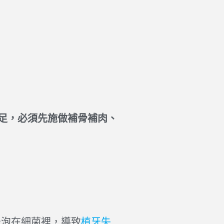
足，必須先施做補骨補肉、
牙泡在細菌裡，導致
植牙失