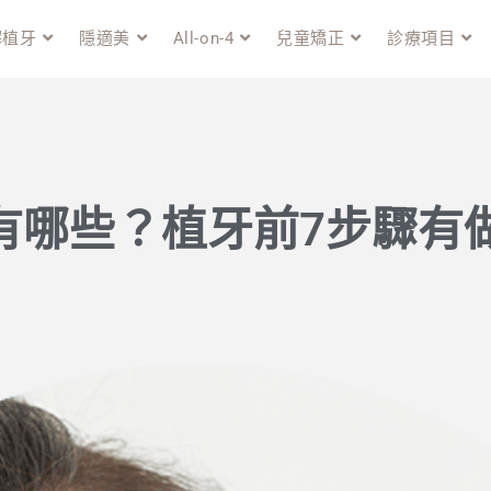
解植牙
隱適美
All-on-4
兒童矯正
診療項目
有哪些？植牙前7步驟有