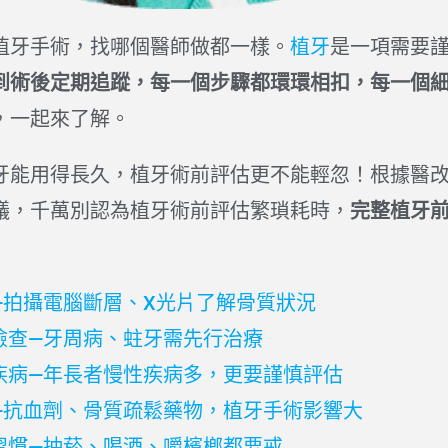
植牙手術，找哪個醫師做都一樣。
植牙
是一項需要
到術後定期追蹤，每一個步驟都環環相扣，每一個
，一起來了解。
牙能用得長久，植牙術前評估更不能輕忽！根據醫
議，千萬別認為植牙術前評估繁瑣耗時，
完整植牙
—拍攝電腦斷層、X光片了解骨質狀況
檢查—牙周病、蛀牙需先行治療
疾病—年長者慢性疾病多，更要謹慎評估
—抗血劑、骨質疏鬆藥物，植牙手術影響大
習慣—抽菸、喝酒、嚼檳榔都要戒