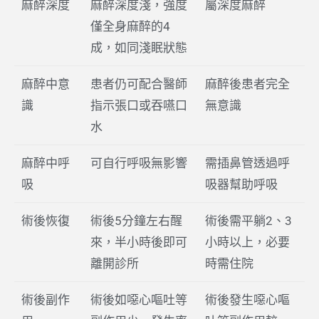
麻醉深度
麻醉深度淺，強度
屬深度麻醉
僅全身麻醉的4
成，如同淺眠狀態
麻醉中意
患者仍可配合醫師
麻醉後患者完全
識
指示張口或吞嚥口
無意識
水
麻醉中呼
可自行呼吸無影響
需插鼻管透過呼
吸
吸器幫助呼吸
術後恢復
術後5分鐘左右醒
術後需平躺2、3
來，半小時後即可
小時以上，必要
離開診所
時需住院
術後副作
術後如噁心嘔吐等
術後發生噁心嘔