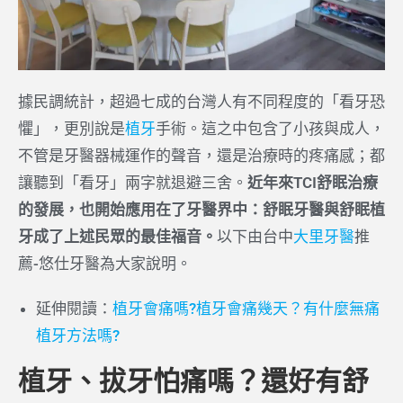
據民調統計，超過七成的台灣人有不同程度的「看牙恐
懼」，更別說是
植牙
手術。這之中包含了小孩與成人，
不管是牙醫器械運作的聲音，還是治療時的疼痛感；都
讓聽到「看牙」兩字就退避三舍。
近年來TCI舒眠治療
的發展，也開始應用在了牙醫界中：舒眠牙醫與舒眠植
牙成了上述民眾的最佳福音。
以下由台中
大里牙醫
推
薦-悠仕牙醫為大家說明。
延伸閱讀：
植牙會痛嗎?植牙會痛幾天？有什麼無痛
植牙方法嗎?
植牙、拔牙怕痛嗎？還好有舒