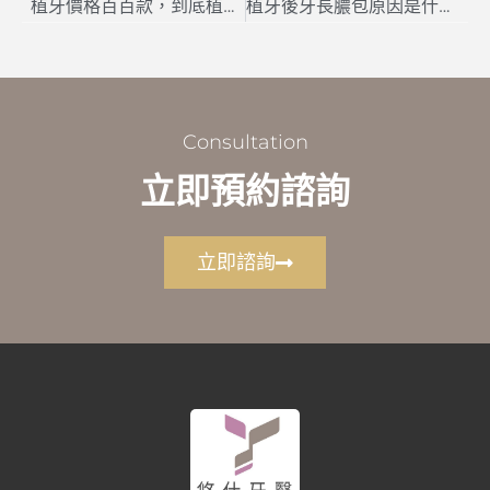
植牙價格百百款，到底植牙多少錢才是合理
植牙後牙長膿包原因是什麼？千萬別輕忽植牙牙齦腫
Consultation
立即預約諮詢
立即諮詢