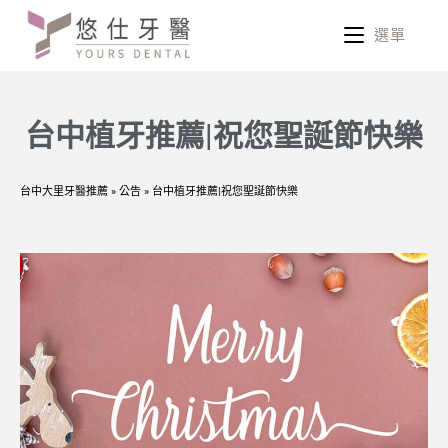
選單
台中植牙推薦|祝您聖誕節快樂
台中大里牙醫推薦
»
公告
»
台中植牙推薦|祝您聖誕節快樂