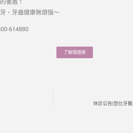
的後盾！
牙、牙齒健康無煩惱～
614880
了解隱適美
休診公告|悠仕牙醫於2