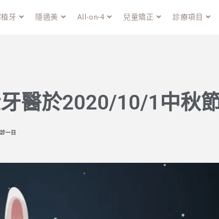
解植牙
隱適美
All-on-4
兒童矯正
診療項目
牙醫於2020/10/1中
休診一日