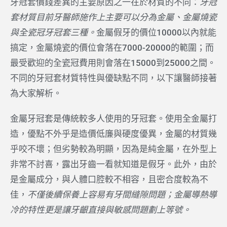
牙冠套價錢差異的主要原因之一在於材質的不同：
牙冠
套材質目前牙醫師施作上主要可以分為金屬、金屬燒瓷
與全瓷冠牙冠套三種。
金屬假牙的價位10000以內就能
搞定，金屬燒瓷的價位會落在7000-20000的範圍；而
最受歡迎的全瓷冠費用則會落在15000到25000之間。
不同的牙冠套材質特性與優缺點不同，以下讓醫師接著
為大家解析。
金屬牙冠套是傳統較多人使用的牙冠套。使用全金屬打
造，優點不外乎是造價低廉與硬度優異，金屬的材質幾
乎咬不壞；但劣勢較為明顯，因為是純金屬，在外型上
非常不討喜，露出牙齒一看就知道是假牙。此外，由於
是金屬成分，與人體口腔較不相容，且密合度較為不
佳，
不僅後續保養上容易有牙間縫隙問題；金屬導熱導
冷的特性更是讓牙齦直接與敏感問題劃上等號。