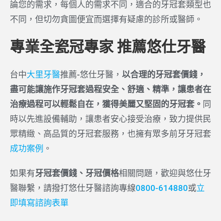
論您的需求，每個人的需求不同，適合的牙冠套類型也
不同，但切勿貪圖便宜而選擇有疑慮的診所或醫師。
專業全瓷冠專家 推薦悠仕牙醫
台中
大里牙醫
推薦-悠仕牙醫，
以合理的牙冠套價錢，
盡可能讓施作牙冠套過程安全、舒適、精準，讓患者在
治療過程可以輕鬆自在，獲得美麗又堅固的牙冠套。
同
時以先進設備輔助，讓患者安心接受治療，致力提供民
眾精緻、高品質的牙冠套服務，也擁有眾多前牙牙冠套
成功案例
。
如果有
牙冠套價錢、牙冠價格
相關問題，歡迎與悠仕牙
醫聯繫，請撥打悠仕牙醫諮詢專線
0800-614880
或
立
即填寫諮詢表單