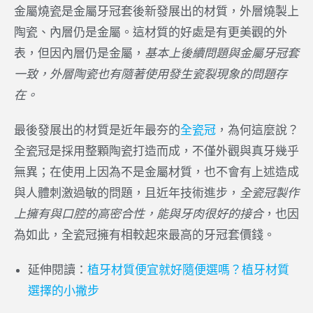
金屬燒瓷是金屬牙冠套後新發展出的材質，外層燒製上
陶瓷、內層仍是金屬。這材質的好處是有更美觀的外
表，但因內層仍是金屬，
基本上後續問題與金屬牙冠套
一致，外層陶瓷也有隨著使用發生瓷裂現象的問題存
在。
最後發展出的材質是近年最夯的
全瓷冠
，為何這麼說？
全瓷冠是採用整顆陶瓷打造而成，不僅外觀與真牙幾乎
無異；在使用上因為不是金屬材質，也不會有上述造成
與人體刺激過敏的問題，且近年技術進步，
全瓷冠製作
上擁有與口腔的高密合性，能與牙肉很好的接合
，也因
為如此，全瓷冠擁有相較起來最高的牙冠套價錢。
延伸閱讀：
植牙材質便宜就好隨便選嗎？植牙材質
選擇的小撇步