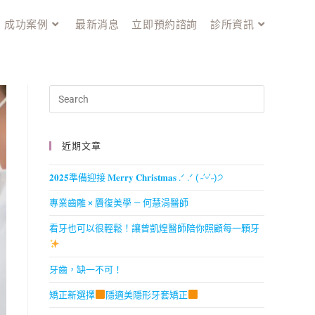
成功案例
最新消息
立即預約諮詢
診所資訊
近期文章
𝟐𝟎𝟐𝟓準備迎接 𝐌𝐞𝐫𝐫𝐲 𝐂𝐡𝐫𝐢𝐬𝐭𝐦𝐚𝐬 .ᐟ .ᐟ ( ˶’ᵕ’˶)੭
專業齒雕 × 贗復美學 — 何慧涓醫師
看牙也可以很輕鬆！讓曾凱煌醫師陪你照顧每一顆牙
牙齒，缺一不可！
矯正新選擇
隱適美隱形牙套矯正