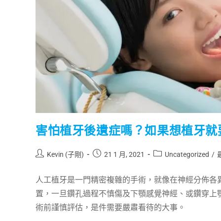
害怕植牙後遺症嗎？如果想植牙就
Kevin (子剛)
21 1 月, 2021
Uncategorized
/
人工植牙是一門精密複雜的手術，就像在神經分佈各
置，一旦鑽孔過程不慎傷及下顎感覺神經、或鑽穿上
術前謹慎評估，是件需要嚴肅看待的大事。