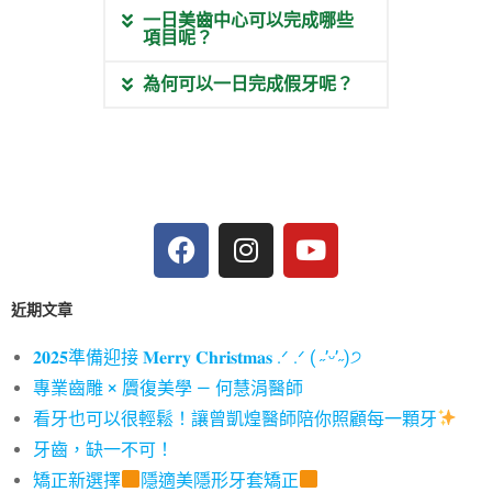
一日美齒中心可以完成哪些
項目呢？
為何可以一日完成假牙呢？
近期文章
𝟐𝟎𝟐𝟓準備迎接 𝐌𝐞𝐫𝐫𝐲 𝐂𝐡𝐫𝐢𝐬𝐭𝐦𝐚𝐬 .ᐟ .ᐟ ( ˶’ᵕ’˶)੭
專業齒雕 × 贗復美學 — 何慧涓醫師
看牙也可以很輕鬆！讓曾凱煌醫師陪你照顧每一顆牙
牙齒，缺一不可！
矯正新選擇
隱適美隱形牙套矯正