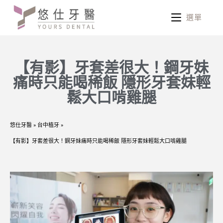
選單
【有影】牙套差很大！鋼牙妹
痛時只能喝稀飯 隱形牙套妹輕
鬆大口啃雞腿
悠仕牙醫
»
台中植牙
»
【有影】牙套差很大！鋼牙妹痛時只能喝稀飯 隱形牙套妹輕鬆大口啃雞腿