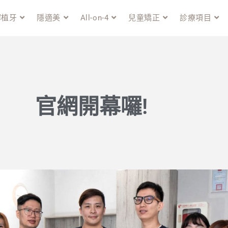
解植牙
隱適美
All-on-4
兒童矯正
診療項目
官網開幕囉!