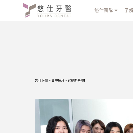
悠仕團隊
了
悠仕牙醫
»
台中植牙
»
官網開幕囉!